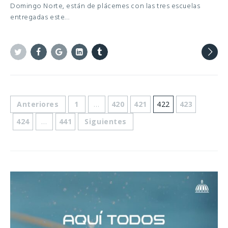
Domingo Norte, están de plácemes con las tres escuelas
entregadas este…
Twitter
Facebook
Google+
Linkedin
Tumblr
Anteriores
1
…
420
421
422
423
424
…
441
Siguientes