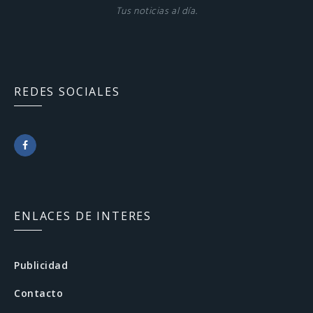
Tus noticias al día.
REDES SOCIALES
F
a
c
ENLACES DE INTERES
e
b
Publicidad
o
Contacto
o