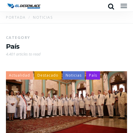
Search
Men
PORTADA
NOTICIAS
CATEGORY
País
4.401 articles to read
Actualidad
Destacado
Noticias
País