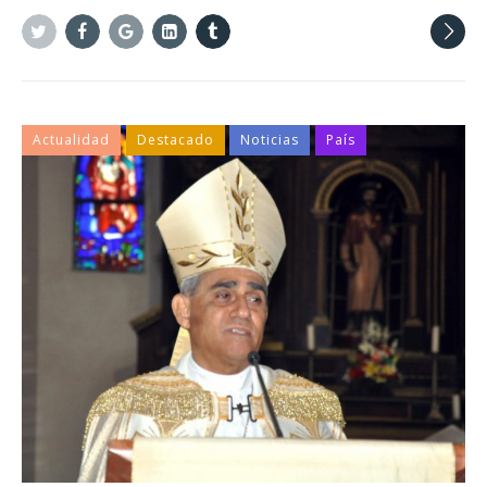
Twitter
Facebook
Google+
Linkedin
Tumblr
Actualidad
Destacado
Noticias
País