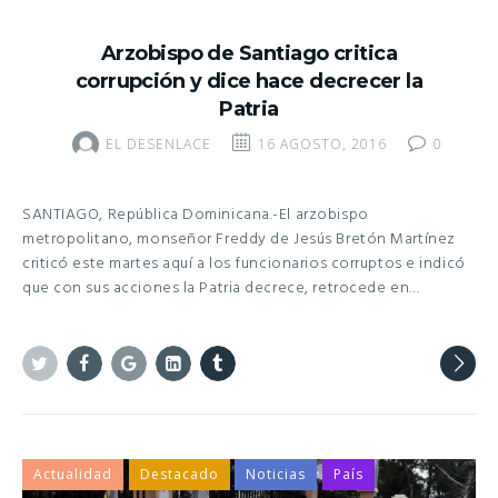
Arzobispo de Santiago critica
corrupción y dice hace decrecer la
Patria
EL DESENLACE
16 AGOSTO, 2016
0
SANTIAGO, República Dominicana.-El arzobispo
metropolitano, monseñor Freddy de Jesús Bretón Martínez
criticó este martes aquí a los funcionarios corruptos e indicó
que con sus acciones la Patria decrece, retrocede en…
Twitter
Facebook
Google+
Linkedin
Tumblr
Actualidad
Destacado
Noticias
País