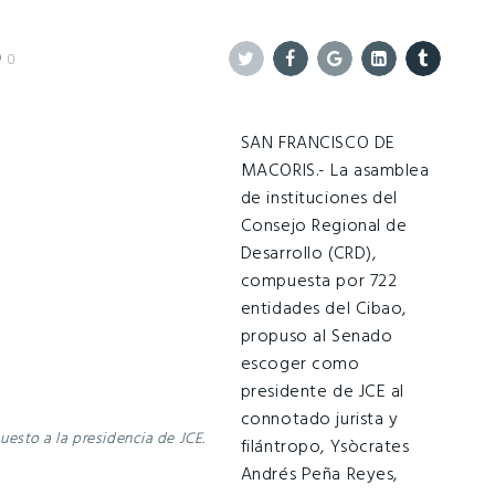
0
Twitter
Facebook
Google+
Linkedin
Tumblr
SAN FRANCISCO DE
MACORIS.- La asamblea
de instituciones del
Consejo Regional de
Desarrollo (CRD),
compuesta por 722
entidades del Cibao,
propuso al Senado
escoger como
presidente de JCE al
connotado jurista y
esto a la presidencia de JCE.
filántropo, Ysòcrates
Andrés Peña Reyes,