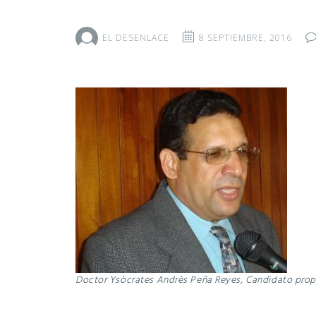
EL DESENLACE
8 SEPTIEMBRE, 2016
Doctor Ysòcrates Andrès Peña Reyes, Candidato propu