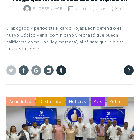
EL DESENLACE
20 JULIO, 2026
0
El abogado y periodista Ricardo Rojas León defendió el
nuevo Código Penal dominicano y rechazó que pueda
calificarse como una “ley mordaza”, al afirmar que la pieza
busca sancionar la…
Twitter
Facebook
Google+
Linkedin
Tumblr
Actualidad
Destacado
Noticias
País
Política