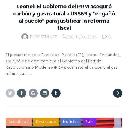
Leonel: El Gobierno del PRM aseguró
carbón y gas natural a US$69 y “engañó
al pueblo” para justificar la reforma
fiscal
EL DESENLACE
20 JULIO, 2026
0
El presidente de la Fuerza del Pueblo (FP), Leonel Fernández,
aseguró este domingo que el Gobierno del Partido
Revolucionario Moderno (PRM), contrató el carbón y el gas
natural para la…
Twitter
Facebook
Google+
Linkedin
Tumblr
Actualidad
Destacado
Noticias
País