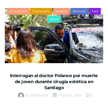
Actualidad
Destacado
Justicia
Noticias
País
Salud
Interrogan al doctor Polanco por muerte
de joven durante cirugía estética en
Santiago
EL DESENLACE
16 JULIO, 2026
0