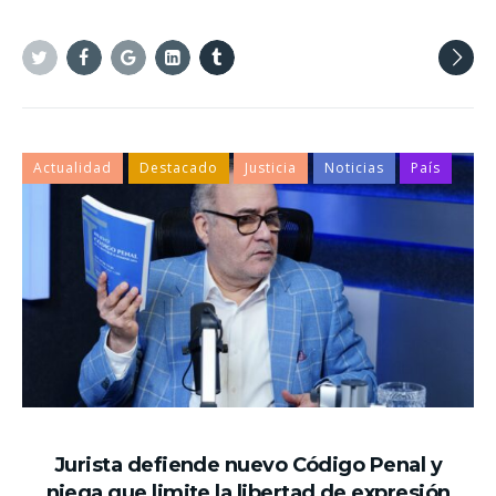
Twitter
Facebook
Google+
Linkedin
Tumblr
Actualidad
Destacado
Justicia
Noticias
País
Jurista defiende nuevo Código Penal y
niega que limite la libertad de expresión