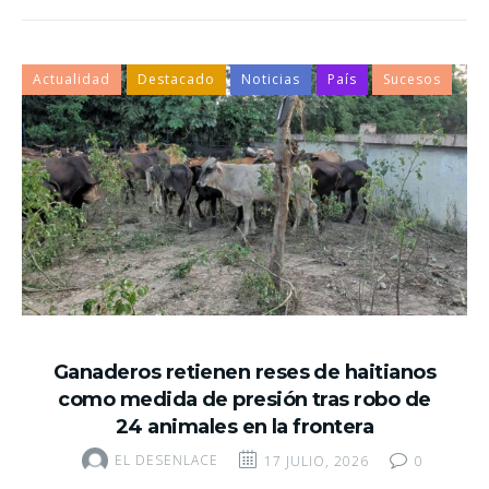
Twitter
Facebook
Google+
Linkedin
Tumblr
Actualidad
Destacado
Noticias
País
Sucesos
Ganaderos retienen reses de haitianos
como medida de presión tras robo de
24 animales en la frontera
EL DESENLACE
17 JULIO, 2026
0