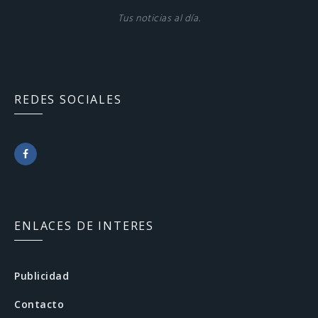
Tus noticias al día.
REDES SOCIALES
F
a
c
ENLACES DE INTERES
e
b
Publicidad
o
Contacto
o