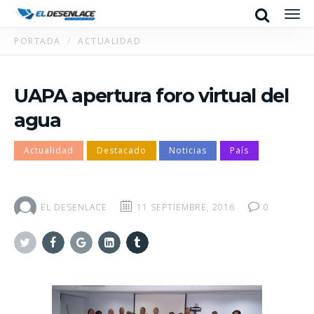
Search
Men
PORTADA
ACTUALIDAD
UAPA apertura foro virtual del
agua
Actualidad
Destacado
Noticias
País
EL DESENLACE
11 SEPTIEMBRE, 2016
0
Twitter
Facebook
Google+
Linkedin
Tumblr