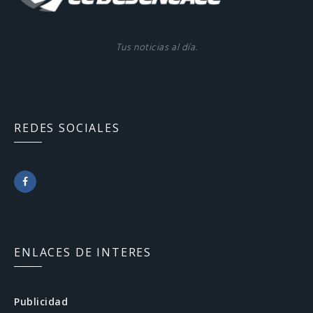
Tus noticias al día.
REDES SOCIALES
F
a
c
ENLACES DE INTERES
e
b
Publicidad