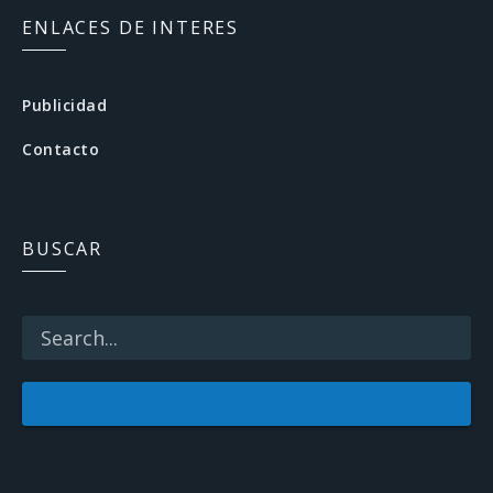
c
ENLACES DE INTERES
e
b
Publicidad
o
Contacto
o
k
BUSCAR