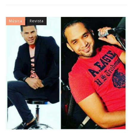
Twitter
Facebook
Google+
Linkedin
Tumblr
Música
Revista