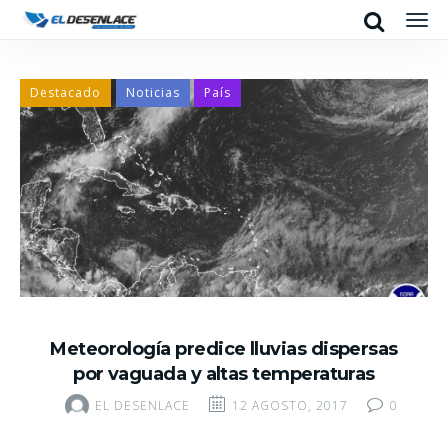
Search
Men
Destacado
Noticias
País
Meteorología predice lluvias dispersas
por vaguada y altas temperaturas
EL DESENLACE
12 AGOSTO, 2017
0