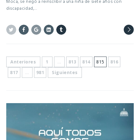
Moca, se negó a reinscribir a una niña de siete años con
discapacidad,…
Twitter
Facebook
Google+
Linkedin
Tumblr
Anteriores
1
…
813
814
815
816
817
…
981
Siguientes