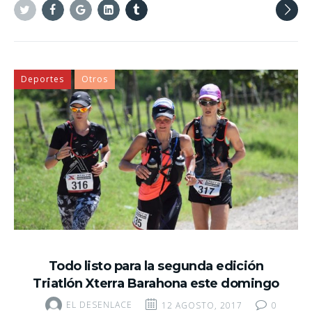
Twitter
Facebook
Google+
Linkedin
Tumblr
Deportes
Otros
Todo listo para la segunda edición
Triatlón Xterra Barahona este domingo
EL DESENLACE
12 AGOSTO, 2017
0