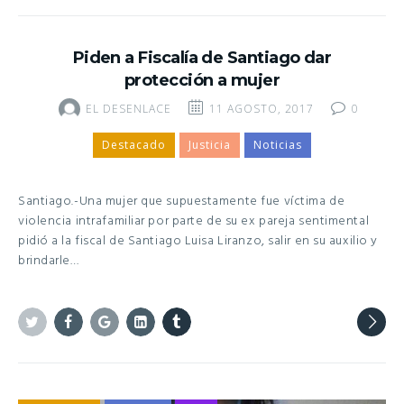
Twitter
Facebook
Google+
Linkedin
Tumblr
Piden a Fiscalía de Santiago dar
protección a mujer
EL DESENLACE
11 AGOSTO, 2017
0
Destacado
Justicia
Noticias
Santiago.-Una mujer que supuestamente fue víctima de
violencia intrafamiliar por parte de su ex pareja sentimental
pidió a la fiscal de Santiago Luisa Liranzo, salir en su auxilio y
brindarle…
Twitter
Facebook
Google+
Linkedin
Tumblr