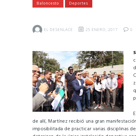
Baloncesto
Deportes
EL DESENLACE
25 ENERO, 2017
0
S
c
d
C
z
q
p
E
de allí, Martínez recibió una gran manifestac
imposibilitada de practicar varias disciplinas 