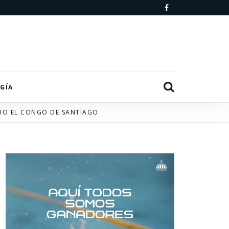
F
a
c
e
b
Search
GÍA
o
IO EL CONGO DE SANTIAGO
o
k