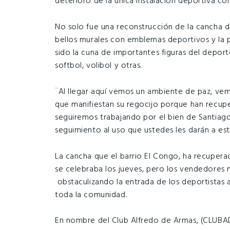
deterioro de la única instalación deportiva c
No solo fue una reconstrucción de la cancha d
bellos murales con emblemas deportivos y la p
sido la cuna de importantes figuras del deport
softbol, volibol y otras.
¨Al llegar aquí vemos un ambiente de paz, vem
que manifiestan su regocijo porque han recupe
seguiremos trabajando por el bien de Santia
seguimiento al uso que ustedes les darán a esta
La cancha que el barrio El Congo, ha recuper
se celebraba los jueves, pero los vendedores 
obstaculizando la entrada de los deportistas a
toda la comunidad.
En nombre del Club Alfredo de Armas, (CLUBADA