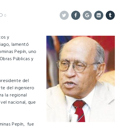
0
Twitter
Facebook
Google+
Linkedin
Tumblr
tos y
iago, lamentó
rominas Pepín, uno
Obras Públicas y
residente del
rte del ingeniero
a la regional
ivel nacional, que
minas Pepín, fue