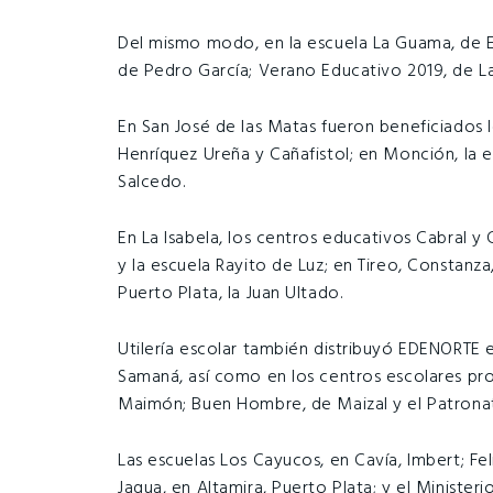
Del mismo modo, en la escuela La Guama, de E
de Pedro García; Verano Educativo 2019, de La
En San José de las Matas fueron beneficiados l
Henríquez Ureña y Cañafistol; en Monción, la e
Salcedo.
En La Isabela, los centros educativos Cabral y 
y la escuela Rayito de Luz; en Tireo, Constanza,
Puerto Plata, la Juan Ultado.
Utilería escolar también distribuyó EDENORTE en
Samaná, así como en los centros escolares prof
Maimón; Buen Hombre, de Maizal y el Patronat
Las escuelas Los Cayucos, en Cavía, Imbert; Fe
Jagua, en Altamira, Puerto Plata; y el Minister