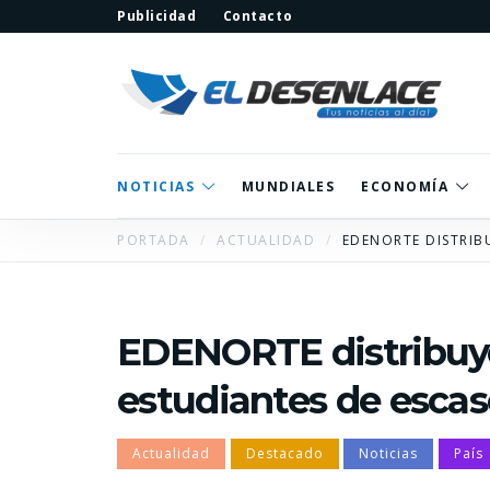
Publicidad
Contacto
NOTICIAS
MUNDIALES
ECONOMÍA
PORTADA
ACTUALIDAD
EDENORTE DISTRIB
EDENORTE distribuye
estudiantes de esca
Actualidad
Destacado
Noticias
País