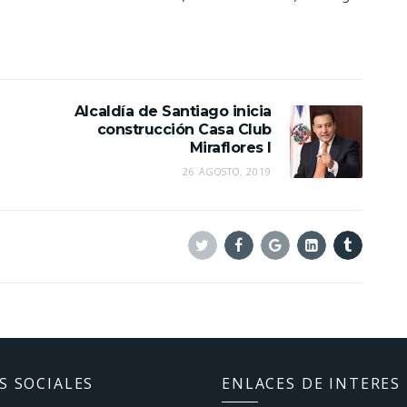
Alcaldía de Santiago inicia
construcción Casa Club
Miraflores I
26 AGOSTO, 2019
Twitter
Facebook
Google+
Linkedin
Tumblr
S SOCIALES
ENLACES DE INTERES