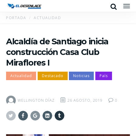
Search
Men
PORTADA
ACTUALIDAD
Alcaldía de Santiago inicia
construcción Casa Club
Miraflores I
Actualidad
Destacado
Noticias
País
WELLINGTON DÍAZ
26 AGOSTO, 2019
0
Twitter
Facebook
Google+
Linkedin
Tumblr