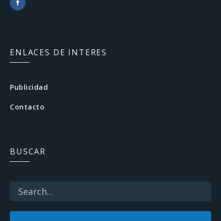
F
a
c
ENLACES DE INTERES
e
b
Publicidad
o
Contacto
o
k
BUSCAR