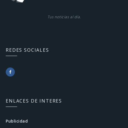
Tus noticias al día.
REDES SOCIALES
F
a
c
ENLACES DE INTERES
e
b
Publicidad
o