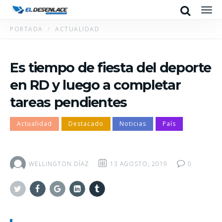
Search
Men
PORTADA
ACTUALIDAD
Es tiempo de fiesta del deporte
en RD y luego a completar
tareas pendientes
Actualidad
Destacado
Noticias
País
WELLINGTON DÍAZ
13 AGOSTO, 2019
0
Twitter
Facebook
Google+
Linkedin
Tumblr