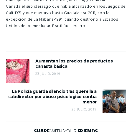
Cuba quedó cuarta en Toronto (36-27-34) y cedió ante
Canadá el subliderazgo que había alcanzado en los Juegos de
Cali-1971 y que mantuvo hasta Guadalajara-2011, con la
excepción de La Habana-1991, cuando destronó a Estados
Unidos del primer lugar. Brasil fue tercero.
Aumentan los precios de productos
canasta básica
23 JULIO, 2019
La Policía guarda silencio tras querella a
subdirector por abuso psicológico contra
menor
23 JULIO, 2019
SHARE
WITH YOUR
FRIENDS
!