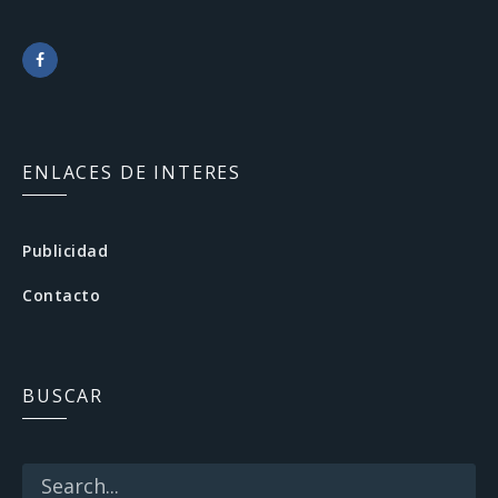
F
a
c
ENLACES DE INTERES
e
b
Publicidad
o
Contacto
o
k
BUSCAR