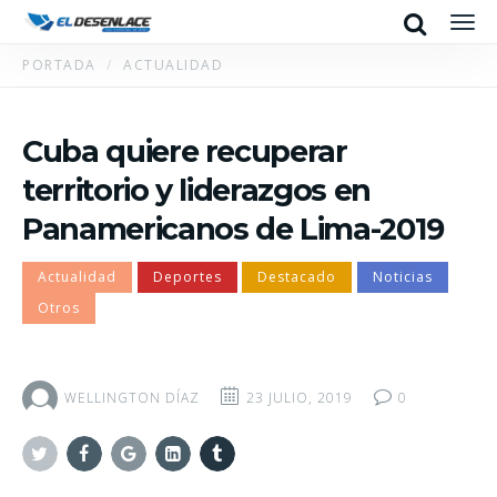
Search
Men
PORTADA
ACTUALIDAD
Cuba quiere recuperar
territorio y liderazgos en
Panamericanos de Lima-2019
Actualidad
Deportes
Destacado
Noticias
Otros
WELLINGTON DÍAZ
23 JULIO, 2019
0
Twitter
Facebook
Google+
Linkedin
Tumblr