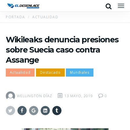
Search
Men
PORTADA
ACTUALIDAD
Wikileaks denuncia presiones
sobre Suecia caso contra
Assange
Actualidad
Destacado
Mundiales
WELLINGTON DÍAZ
13 MAYO, 2019
0
Twitter
Facebook
Google+
Linkedin
Tumblr