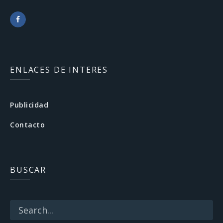
F
a
c
ENLACES DE INTERES
e
b
Publicidad
o
Contacto
o
k
BUSCAR