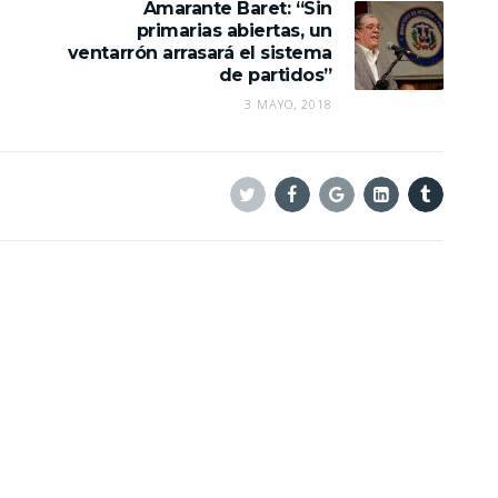
Amarante Baret: “Sin
primarias abiertas, un
ventarrón arrasará el sistema
de partidos”
3 MAYO, 2018
Twitter
Facebook
Google+
Linkedin
Tumblr