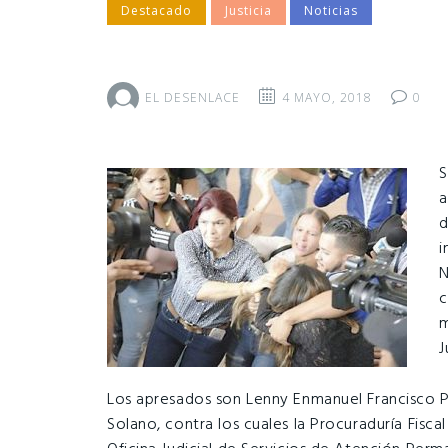
Destacado
Justicia
Noticias
EL DESENLACE
4 MAYO, 2018
0
S
a
d
i
N
c
m
J
Los apresados son Lenny Enmanuel Francisco P
Solano, contra los cuales la Procuraduría Fiscal