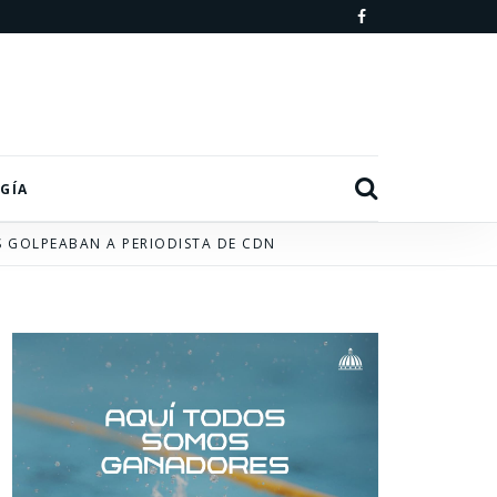
F
a
c
e
b
Search
GÍA
o
S GOLPEABAN A PERIODISTA DE CDN
o
k