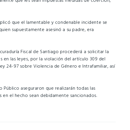
manente que les sean impuestas medidas de coerción,
xplicó que el lamentable y condenable incidente se
 quien supuestamente asesinó a su padre, era
uraduría Fiscal de Santiago procederá a solicitar la
 en las leyes, por la violación del artículo 309 del
y 24-97 sobre Violencia de Género e Intrafamiliar, así
o Público aseguraron que realizarán todas las
dos en el hecho sean debidamente sancionados.