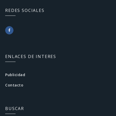
REDES SOCIALES
F
a
c
ENLACES DE INTERES
e
b
Publicidad
o
Contacto
o
k
BUSCAR