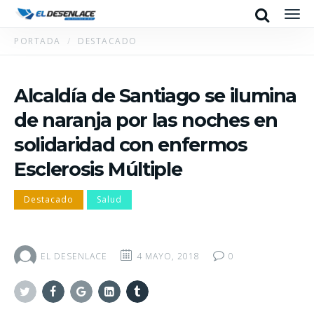
Search
Men
PORTADA
DESTACADO
Alcaldía de Santiago se ilumina
de naranja por las noches en
solidaridad con enfermos
Esclerosis Múltiple
Destacado
Salud
EL DESENLACE
4 MAYO, 2018
0
Twitter
Facebook
Google+
Linkedin
Tumblr