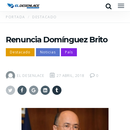
Search
Men
PORTADA
DESTACADO
Renuncia Domínguez Brito
Destacado
Noticias
País
EL DESENLACE
27 ABRIL, 2018
0
Twitter
Facebook
Google+
Linkedin
Tumblr