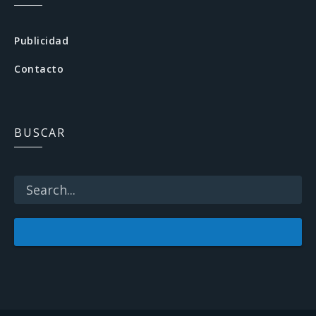
e
b
Publicidad
o
Contacto
o
k
BUSCAR