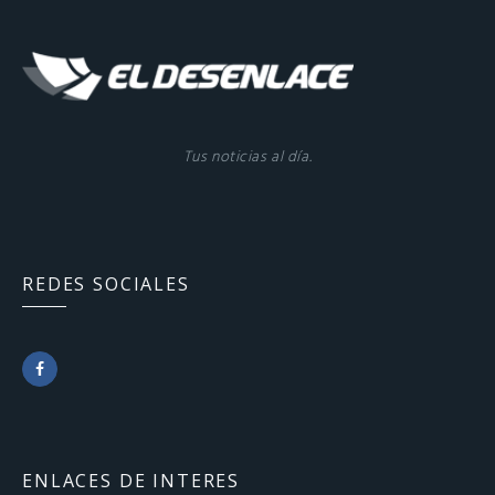
Tus noticias al día.
REDES SOCIALES
F
a
c
ENLACES DE INTERES