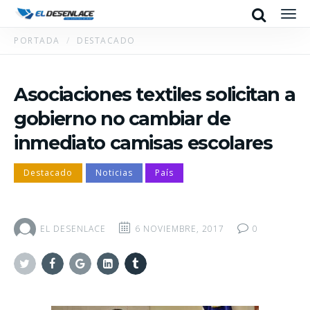
Search
Men
PORTADA
DESTACADO
Asociaciones textiles solicitan a
gobierno no cambiar de
inmediato camisas escolares
Destacado
Noticias
País
EL DESENLACE
6 NOVIEMBRE, 2017
0
Twitter
Facebook
Google+
Linkedin
Tumblr