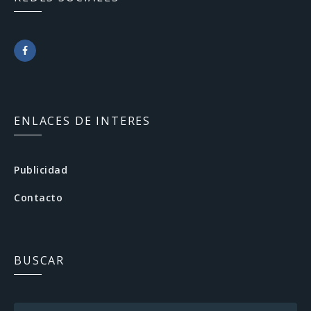
F
a
c
ENLACES DE INTERES
e
b
Publicidad
o
Contacto
o
k
BUSCAR