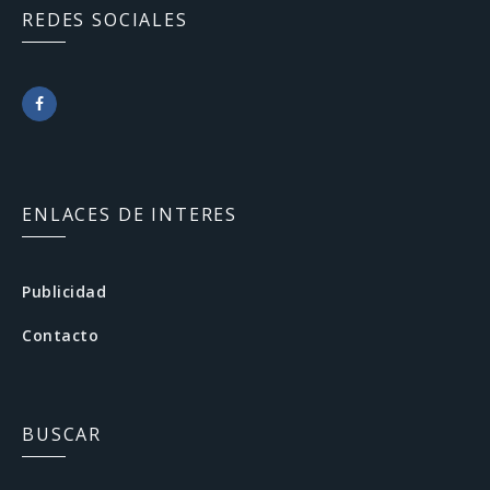
REDES SOCIALES
F
a
c
ENLACES DE INTERES
e
b
Publicidad
o
Contacto
o
k
BUSCAR