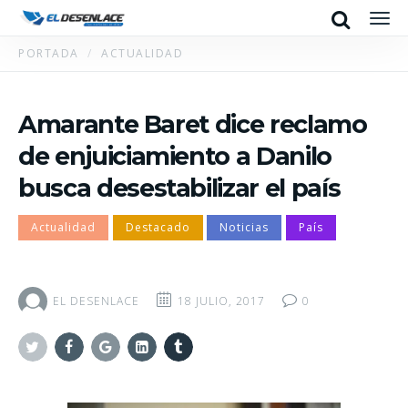
Search
Men
PORTADA
ACTUALIDAD
Amarante Baret dice reclamo
de enjuiciamiento a Danilo
busca desestabilizar el país
Actualidad
Destacado
Noticias
País
EL DESENLACE
18 JULIO, 2017
0
Twitter
Facebook
Google+
Linkedin
Tumblr