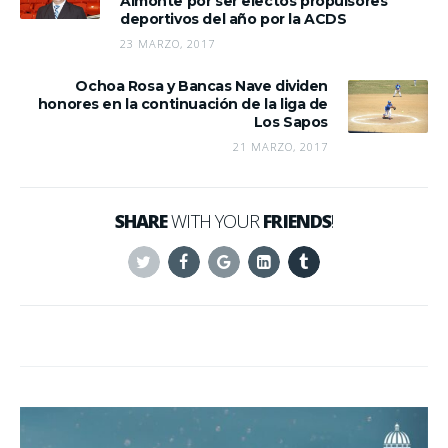
Almonte por ser electos propulsores
deportivos del año por la ACDS
23 MARZO, 2017
Ochoa Rosa y Bancas Nave dividen
honores en la continuación de la liga de
Los Sapos
21 MARZO, 2017
SHARE
WITH YOUR
FRIENDS
!
Twitter
Facebook
Google+
Linkedin
Tumblr