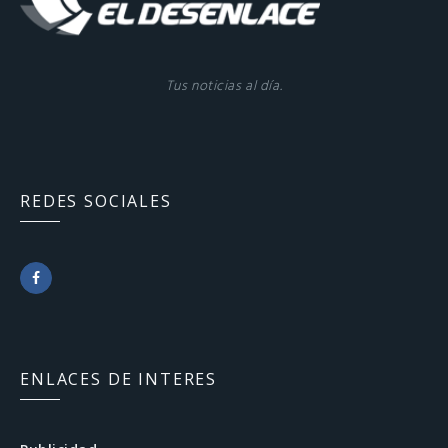
Tus noticias al día.
REDES SOCIALES
F
a
c
ENLACES DE INTERES
e
b