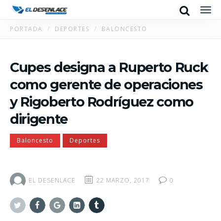
Search
Men
PORTADA
DEPORTES
BALONCESTO
Cupes designa a Ruperto Ruck
como gerente de operaciones
y Rigoberto Rodríguez como
dirigente
Baloncesto
Deportes
EL DESENLACE
22 MARZO, 2017
0
Twitter
Facebook
Google+
Linkedin
Tumblr