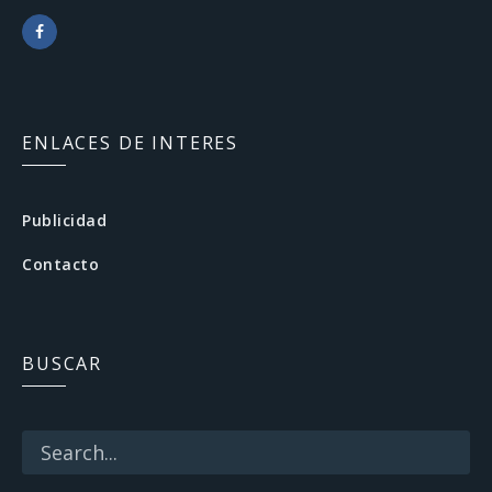
F
a
c
ENLACES DE INTERES
e
b
Publicidad
o
Contacto
o
k
BUSCAR