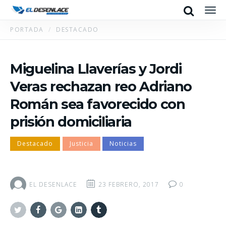
Search
Men
PORTADA
DESTACADO
Miguelina Llaverías y Jordi
Veras rechazan reo Adriano
Román sea favorecido con
prisión domiciliaria
Destacado
Justicia
Noticias
EL DESENLACE
23 FEBRERO, 2017
0
Twitter
Facebook
Google+
Linkedin
Tumblr