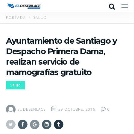
Search
Men
PORTADA
SALUD
Ayuntamiento de Santiago y
Despacho Primera Dama,
realizan servicio de
mamografías gratuito
Salud
EL DESENLACE
29 OCTUBRE, 2016
0
Twitter
Facebook
Google+
Linkedin
Tumblr