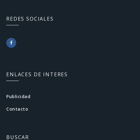
REDES SOCIALES
F
a
c
ENLACES DE INTERES
e
b
Publicidad
o
Contacto
o
k
BUSCAR