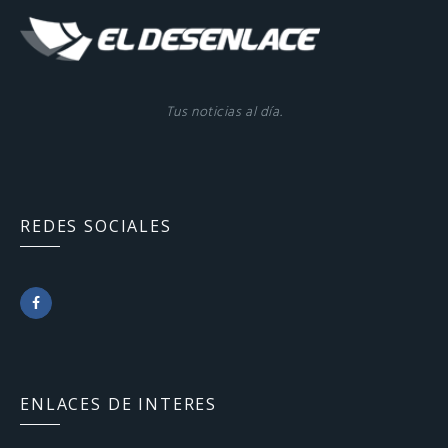
Tus noticias al día.
REDES SOCIALES
F
a
c
ENLACES DE INTERES
e