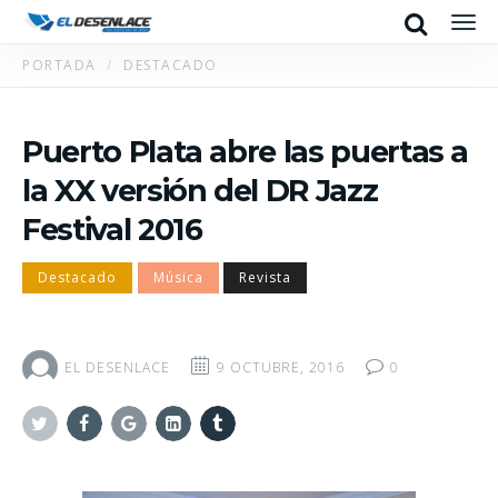
Search
Men
PORTADA
DESTACADO
Puerto Plata abre las puertas a
la XX versión del DR Jazz
Festival 2016
Destacado
Música
Revista
EL DESENLACE
9 OCTUBRE, 2016
0
Twitter
Facebook
Google+
Linkedin
Tumblr