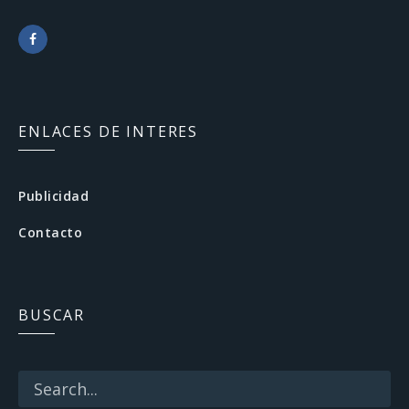
F
a
c
ENLACES DE INTERES
e
b
Publicidad
o
Contacto
o
k
BUSCAR