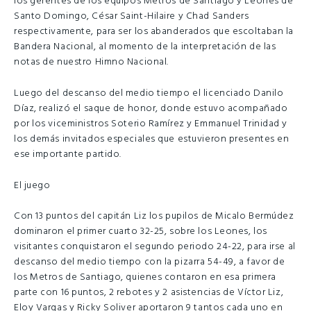
los gerentes de los equipos Metros de Santiago y Leones de
Santo Domingo, César Saint-Hilaire y Chad Sanders
respectivamente, para ser los abanderados que escoltaban la
Bandera Nacional, al momento de la interpretación de las
notas de nuestro Himno Nacional.
Luego del descanso del medio tiempo el licenciado Danilo
Díaz, realizó el saque de honor, donde estuvo acompañado
por los viceministros Soterio Ramírez y Emmanuel Trinidad y
los demás invitados especiales que estuvieron presentes en
ese importante partido.
El juego
Con 13 puntos del capitán Liz los pupilos de Micalo Bermúdez
dominaron el primer cuarto 32-25, sobre los Leones, los
visitantes conquistaron el segundo periodo 24-22, para irse al
descanso del medio tiempo con la pizarra 54-49, a favor de
los Metros de Santiago, quienes contaron en esa primera
parte con 16 puntos, 2 rebotes y 2 asistencias de Víctor Liz,
Eloy Vargas y Ricky Soliver aportaron 9 tantos cada uno en