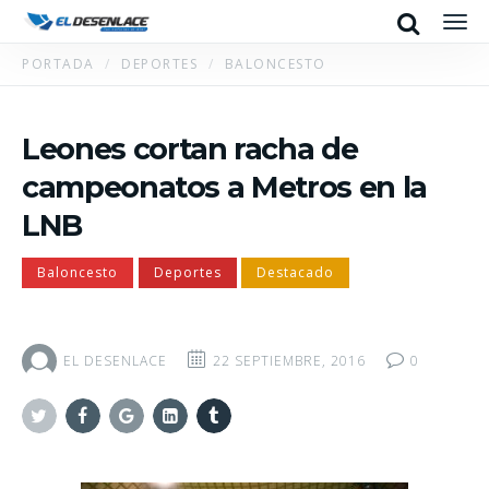
Search
Men
PORTADA
DEPORTES
BALONCESTO
Leones cortan racha de
campeonatos a Metros en la
LNB
Baloncesto
Deportes
Destacado
EL DESENLACE
22 SEPTIEMBRE, 2016
0
Twitter
Facebook
Google+
Linkedin
Tumblr