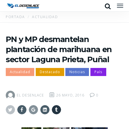
Search
Men
PORTADA
ACTUALIDAD
PN y MP desmantelan
plantación de marihuana en
sector Laguna Prieta, Puñal
Actualidad
Destacado
Noticias
País
EL DESENLACE
26 MAYO, 2016
0
Twitter
Facebook
Google+
Linkedin
Tumblr