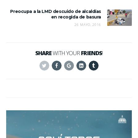
Preocupa a la LMD descuido de alcaldías
en recogida de basura
26 MAYO, 2016
SHARE
WITH YOUR
FRIENDS
!
Twitter
Facebook
Google+
Linkedin
Tumblr