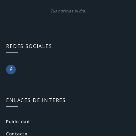
Tus noticias al día.
REDES SOCIALES
F
a
c
ENLACES DE INTERES
e
b
Publicidad
o
Contacto