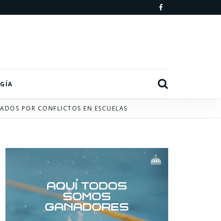
F
a
c
e
b
Search
GÍA
o
ADOS POR CONFLICTOS EN ESCUELAS
o
k