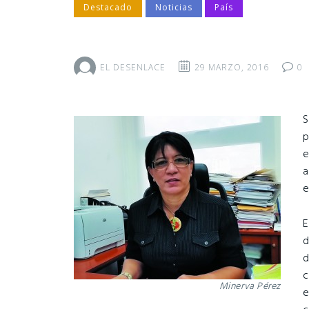
Destacado
Noticias
País
EL DESENLACE
29 MARZO, 2016
0
S
p
e
a
e
E
d
d
c
Minerva Pérez
e