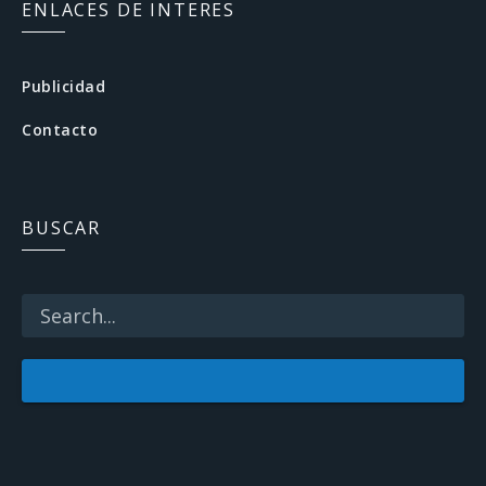
c
ENLACES DE INTERES
e
b
Publicidad
o
Contacto
o
k
BUSCAR