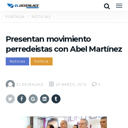
Search
Men
PORTADA
NOTICIAS
Presentan movimiento
perredeistas con Abel Martínez
Noticias
Política
EL DESENLACE
29 MARZO, 2016
0
Twitter
Facebook
Google+
Linkedin
Tumblr