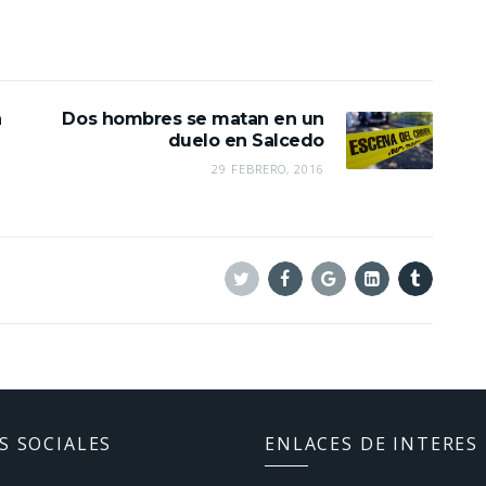
n
Dos hombres se matan en un
duelo en Salcedo
29 FEBRERO, 2016
Twitter
Facebook
Google+
Linkedin
Tumblr
S SOCIALES
ENLACES DE INTERES