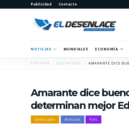
Publicidad
Contacto
NOTICIAS
MUNDIALES
ECONOMÍA
PORTADA
DESTACADO
AMARANTE DICE BU
Amarante dice bueno
determinan mejor E
Destacado
Noticias
País