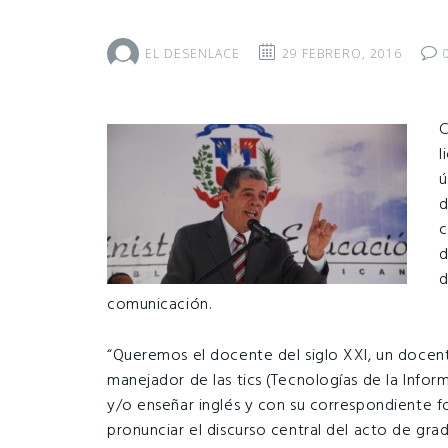
EL DESENLACE
29 FEBRERO, 2016
C
l
ú
d
c
d
d
comunicación.
“Queremos el docente del siglo XXI, un docent
manejador de las tics (Tecnologías de la Infor
y/o enseñar inglés y con su correspondiente f
pronunciar el discurso central del acto de gra