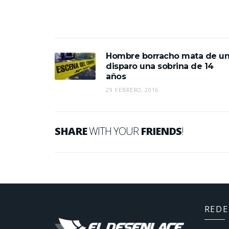
Hombre borracho mata de u
disparo una sobrina de 14
años
29 FEBRERO, 2016
SHARE
WITH YOUR
FRIENDS
!
REDE