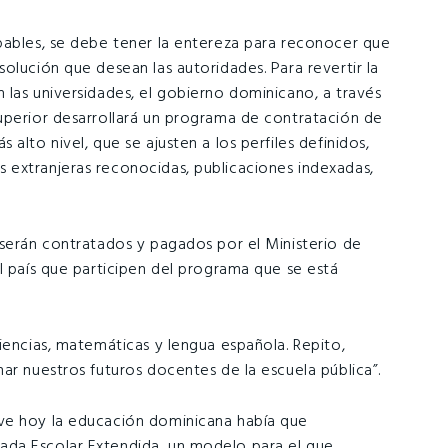
pables, se debe tener la entereza para reconocer que
olución que desean las autoridades. Para revertir la
 las universidades, el gobierno dominicano, a través
uperior desarrollará un programa de contratación de
alto nivel, que se ajusten a los perfiles definidos,
 extranjeras reconocidas, publicaciones indexadas,
 serán contratados y pagados por el Ministerio de
l país que participen del programa que se está
iencias, matemáticas y lengua española. Repito,
ar nuestros futuros docentes de la escuela pública”.
ve hoy la educación dominicana había que
ada Escolar Extendida, un modelo para el que