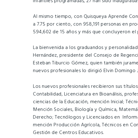
infantiles programadas, 27 han sido inauguradas
Al mismo tiempo, con Quisqueya Aprende Conti
a 7.75 por ciento, con 958,191 personas en pr
594,602 de 15 años y más que concluyeron el 
La bienvenida a los graduandos y personalidad
Hernández, presidente del Consejo de Regencia
Esteban Tiburcio Gómez, quien también juramen
nuevos profesionales lo dirigió Elvin Domingo 
Los nuevos profesionales recibieron sus títul
Contabilidad, Licenciatura en Bioanálisis, prof
ciencias de la Educación, mención Inicial; Técn
Mención Sociales, Biología y Química, Matemáti
Derecho; Tecnólogos y Licenciados en Informá
mención Producción Agrícola, Técnicos en Const
Gestión de Centros Educativos.