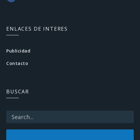
F
a
c
ENLACES DE INTERES
e
b
Publicidad
o
Contacto
o
k
BUSCAR