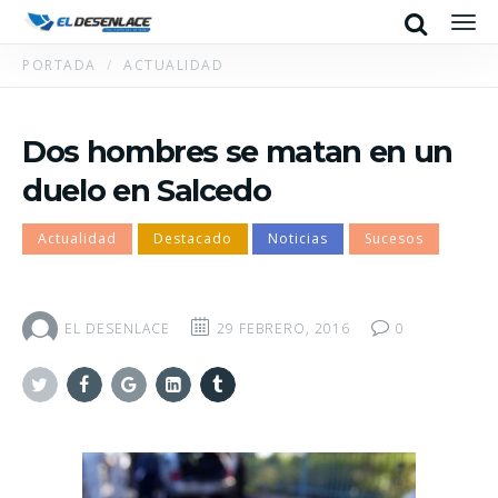
Search
Men
PORTADA
ACTUALIDAD
Dos hombres se matan en un
duelo en Salcedo
Actualidad
Destacado
Noticias
Sucesos
EL DESENLACE
29 FEBRERO, 2016
0
Twitter
Facebook
Google+
Linkedin
Tumblr