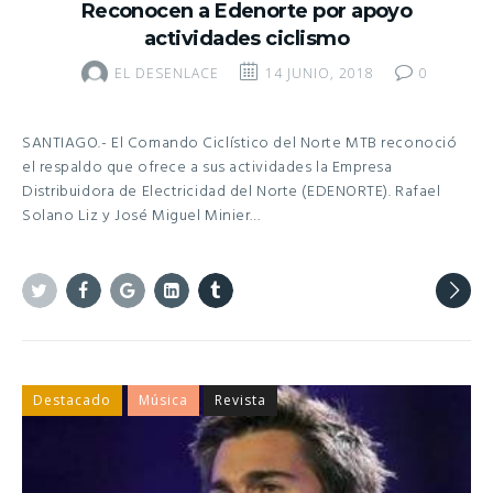
Reconocen a Edenorte por apoyo
actividades ciclismo
EL DESENLACE
14 JUNIO, 2018
0
SANTIAGO.- El Comando Ciclístico del Norte MTB reconoció
el respaldo que ofrece a sus actividades la Empresa
Distribuidora de Electricidad del Norte (EDENORTE). Rafael
Solano Liz y José Miguel Minier…
Twitter
Facebook
Google+
Linkedin
Tumblr
Destacado
Música
Revista