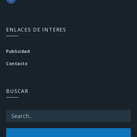
F
a
c
ENLACES DE INTERES
e
b
Publicidad
o
Contacto
o
k
BUSCAR