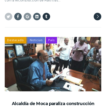
con la reconstrucción de Haití tras…
Twitter
Facebook
Google+
Linkedin
Tumblr
Destacado
Noticias
País
Alcaldía de Moca paraliza construcción