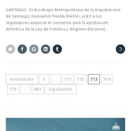
SANTIAGO. -El Arzobispo Metropolitano de la Arquidiócesis
de Santiago, monseñor Freddy Bretón, instó a los
legisladores auspiciar el consenso para la aprobación
definitiva de la Ley de Partidos y Régimen Electoral,…
Twitter
Facebook
Google+
Linkedin
Tumblr
Anteriores
1
…
711
712
713
714
715
…
981
Siguientes