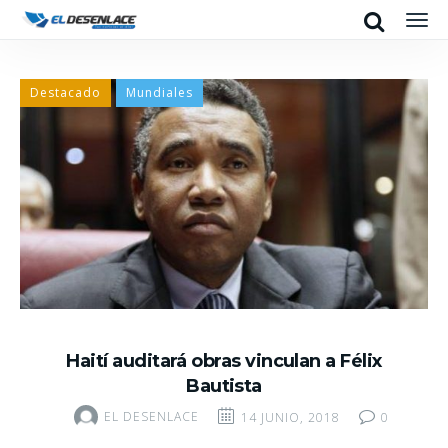
Search
Men
Destacado
Mundiales
Haití auditará obras vinculan a Félix
Bautista
EL DESENLACE
14 JUNIO, 2018
0