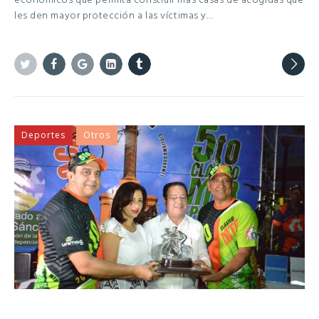
económicos que permita construir más casas de acogidas que
les den mayor protección a las víctimas y…
Twitter
Facebook
Google+
Linkedin
Tumblr
Deportes
Otros