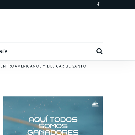
F
a
c
e
b
Search
GÍA
o
 CENTROAMERICANOS Y DEL CARIBE SANTO
o
k