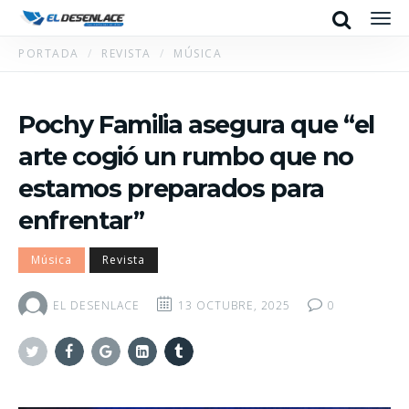
Search
Men
PORTADA
REVISTA
MÚSICA
Pochy Familia asegura que “el
arte cogió un rumbo que no
estamos preparados para
enfrentar”
Música
Revista
EL DESENLACE
13 OCTUBRE, 2025
0
Twitter
Facebook
Google+
Linkedin
Tumblr