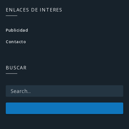
c
ENLACES DE INTERES
e
b
Publicidad
o
Contacto
o
k
BUSCAR