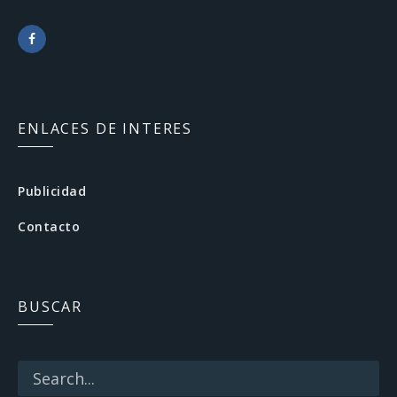
F
a
c
ENLACES DE INTERES
e
b
Publicidad
o
Contacto
o
k
BUSCAR