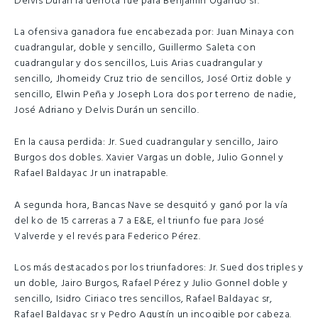
Delvis Durán la derrota fue para Benjamin Ogando sr.
La ofensiva ganadora fue encabezada por: Juan Minaya con
cuadrangular, doble y sencillo, Guillermo Saleta con
cuadrangular y dos sencillos, Luis Arias cuadrangular y
sencillo, Jhomeidy Cruz trio de sencillos, José Ortiz doble y
sencillo, Elwin Peña y Joseph Lora dos por terreno de nadie,
José Adriano y Delvis Durán un sencillo.
En la causa perdida: Jr. Sued cuadrangular y sencillo, Jairo
Burgos dos dobles. Xavier Vargas un doble, Julio Gonnel y
Rafael Baldayac Jr un inatrapable.
A segunda hora, Bancas Nave se desquitó y ganó por la vía
del ko de 15 carreras a 7 a E&E, el triunfo fue para José
Valverde y el revés para Federico Pérez.
Los más destacados por los triunfadores: Jr. Sued dos triples y
un doble, Jairo Burgos, Rafael Pérez y Julio Gonnel doble y
sencillo, Isidro Ciriaco tres sencillos, Rafael Baldayac sr,
Rafael Baldayac sr y Pedro Agustín un incogible por cabeza.