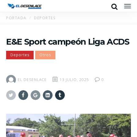
Search
Men
PORTADA
DEPORTES
E&E Sport campeón Liga ACDS
Deportes
Otros
EL DESENLACE
13 JULIO, 2025
0
Twitter
Facebook
Google+
Linkedin
Tumblr