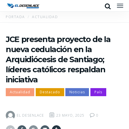
Search
Men
PORTADA
ACTUALIDAD
JCE presenta proyecto de la
nueva cedulación en la
Arquidiócesis de Santiago;
líderes católicos respaldan
iniciativa
Actualidad
Destacado
Noticias
País
EL DESENLACE
23 MAYO, 2025
0