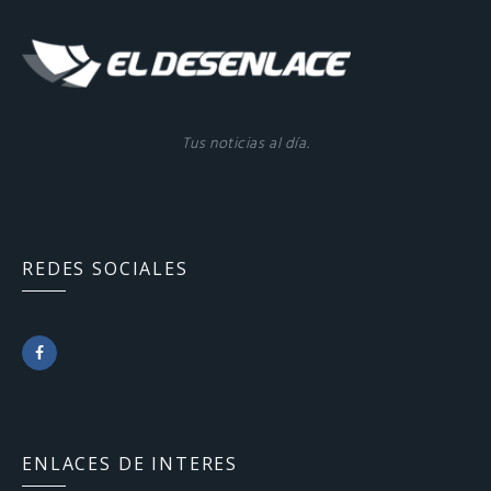
Tus noticias al día.
REDES SOCIALES
F
a
c
ENLACES DE INTERES