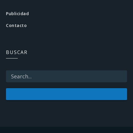
e
b
Publicidad
o
Contacto
o
k
BUSCAR