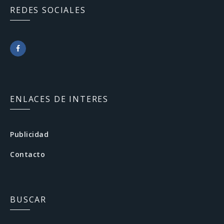
REDES SOCIALES
F
a
c
ENLACES DE INTERES
e
b
Publicidad
o
Contacto
o
k
BUSCAR