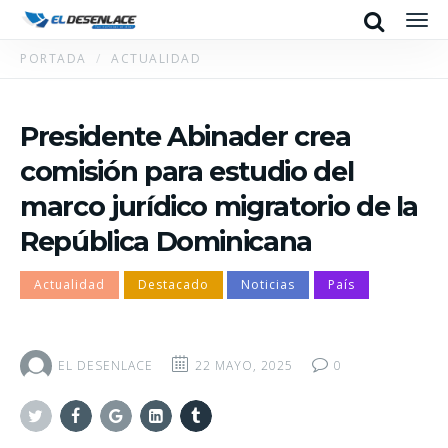
Search
Men
PORTADA
ACTUALIDAD
Presidente Abinader crea
comisión para estudio del
marco jurídico migratorio de la
República Dominicana
Actualidad
Destacado
Noticias
País
EL DESENLACE
22 MAYO, 2025
0
Twitter
Facebook
Google+
Linkedin
Tumblr