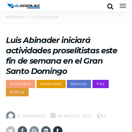
Search
Men
PORTADA
ACTUALIDAD
Luis Abinader iniciará
actividades proselitistas este
fin de semana en el Gran
Santo Domingo
Actualidad
Destacado
Noticias
País
Política
EL DESENLACE
30 AGOSTO, 2023
0