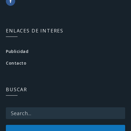
F
a
c
ENLACES DE INTERES
e
b
Publicidad
o
Contacto
o
k
BUSCAR