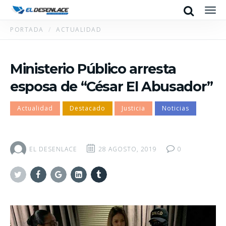
Search
Men
PORTADA
ACTUALIDAD
Ministerio Público arresta
esposa de “César El Abusador”
Actualidad
Destacado
Justicia
Noticias
EL DESENLACE
28 AGOSTO, 2019
0
Twitter
Facebook
Google+
Linkedin
Tumblr