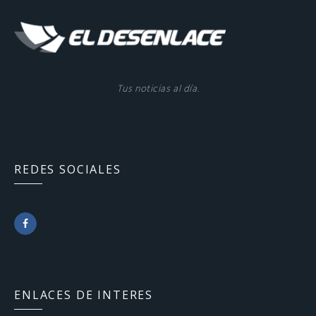
Tus noticias al día.
REDES SOCIALES
F
a
c
ENLACES DE INTERES
e