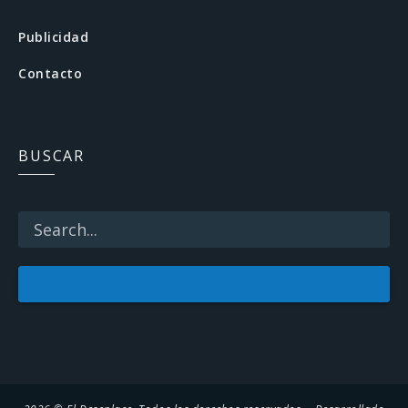
b
Publicidad
o
Contacto
o
k
BUSCAR