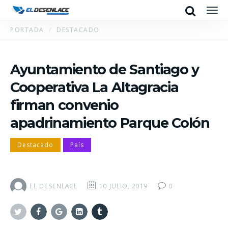
Search
Men
PORTADA
DESTACADO
Ayuntamiento de Santiago y
Cooperativa La Altagracia
firman convenio
apadrinamiento Parque Colón
Destacado
País
EL DESENLACE
10 JULIO, 2019
0
Twitter
Facebook
Google+
Linkedin
Tumblr