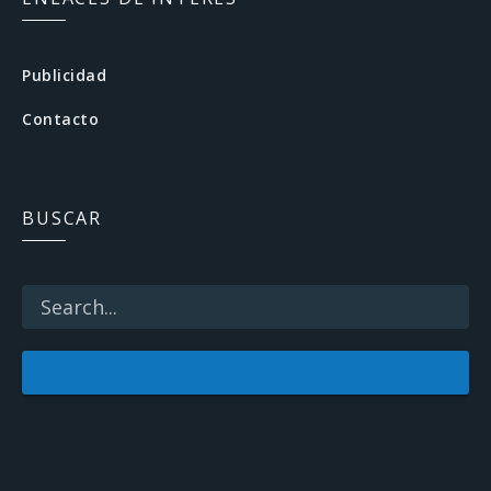
e
b
Publicidad
o
Contacto
o
k
BUSCAR