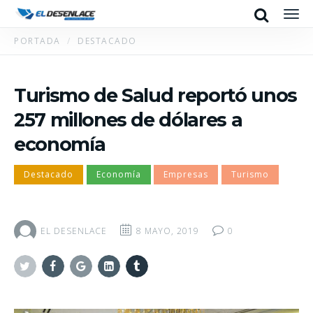
Search
Men
PORTADA
DESTACADO
Turismo de Salud reportó unos
257 millones de dólares a
economía
Destacado
Economía
Empresas
Turismo
EL DESENLACE
8 MAYO, 2019
0
Twitter
Facebook
Google+
Linkedin
Tumblr