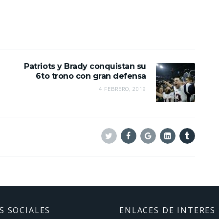
Patriots y Brady conquistan su
6to trono con gran defensa
4 FEBRERO, 2019
Twitter
Facebook
Google+
Linkedin
Tumblr
S SOCIALES
ENLACES DE INTERES