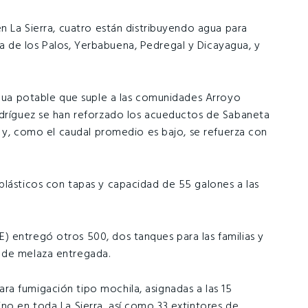
en La Sierra, cuatro están distribuyendo agua para
 de los Palos, Yerbabuena, Pedregal y Dicayagua, y
 agua potable que suple a las comunidades Arroyo
odríguez se han reforzado los acueductos de Sabaneta
os y, como el caudal promedio es bajo, se refuerza con
plásticos con tapas y capacidad de 55 galones a las
 entregó otros 500, dos tanques para las familias y
 de melaza entregada.
a fumigación tipo mochila, asignadas a las 15
no en toda La Sierra, así como 33 extintores de