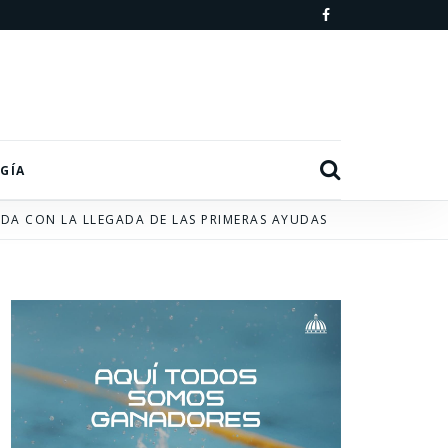
F
a
c
e
b
Search
GÍA
o
IDA CON LA LLEGADA DE LAS PRIMERAS AYUDAS
o
k