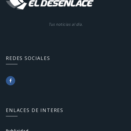
Tus noticias al día.
REDES SOCIALES
F
a
c
ENLACES DE INTERES
e
b
Publicidad