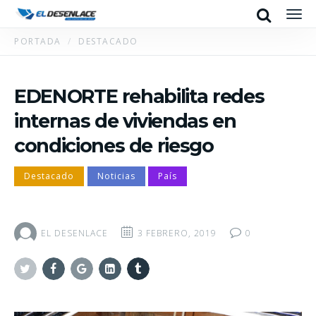
Search
Men
PORTADA
DESTACADO
EDENORTE rehabilita redes
internas de viviendas en
condiciones de riesgo
Destacado
Noticias
País
EL DESENLACE
3 FEBRERO, 2019
0
Twitter
Facebook
Google+
Linkedin
Tumblr