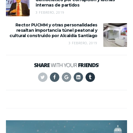
internas de partidos
3 FEBRERO, 2019
Rector PUCMM y otras personalidades
resaltan importancia túnel peatonal y
cultural construido por Alcaldía Santiago
3 FEBRERO, 2019
SHARE
WITH YOUR
FRIENDS
!
Twitter
Facebook
Google+
Linkedin
Tumblr