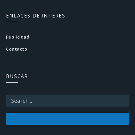
a
c
ENLACES DE INTERES
e
b
Publicidad
o
Contacto
o
k
BUSCAR