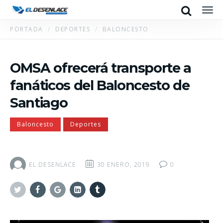
Search
Men
PORTADA
DEPORTES
BALONCESTO
OMSA ofrecerá transporte a
fanáticos del Baloncesto de
Santiago
Baloncesto
Deportes
EL DESENLACE
30 ENERO, 2019
0
Twitter
Facebook
Google+
Linkedin
Tumblr