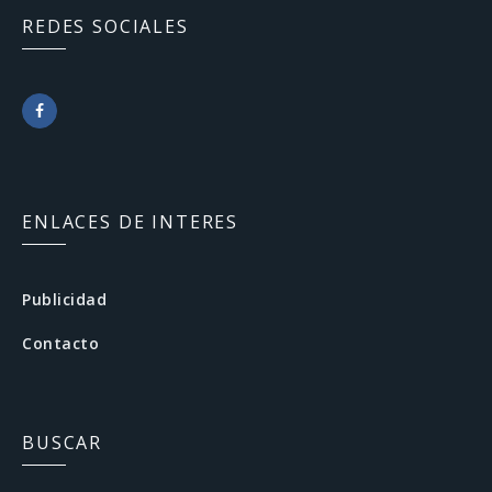
REDES SOCIALES
F
a
c
ENLACES DE INTERES
e
b
Publicidad
o
Contacto
o
k
BUSCAR