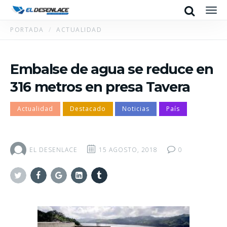
Search
Men
PORTADA
ACTUALIDAD
Embalse de agua se reduce en
316 metros en presa Tavera
Actualidad
Destacado
Noticias
País
EL DESENLACE
15 AGOSTO, 2018
0
Twitter
Facebook
Google+
Linkedin
Tumblr