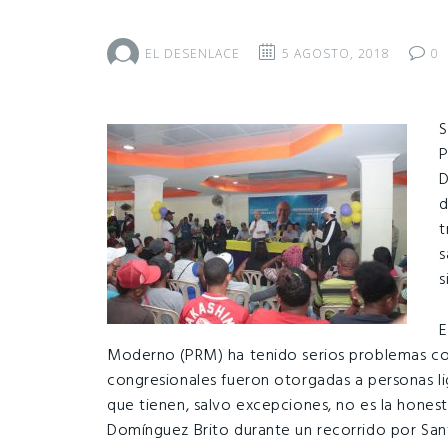
EL DESENLACE
5 AGOSTO, 2018
0
S
P
D
d
t
s
s
E
Moderno (PRM) ha tenido serios problemas con 
congresionales fueron otorgadas a personas lig
que tienen, salvo excepciones, no es la honest
Domínguez Brito durante un recorrido por Sa