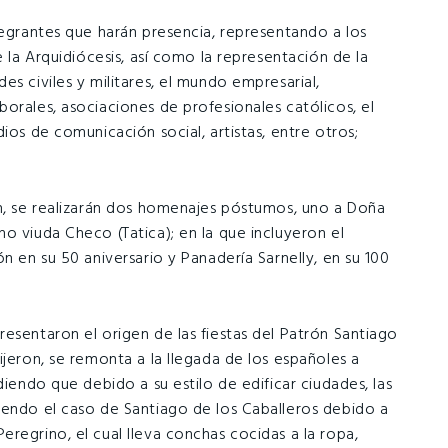
tegrantes que harán presencia, representando a los
e la Arquidiócesis, así como la representación de la
es civiles y militares, el mundo empresarial,
orales, asociaciones de profesionales católicos, el
ios de comunicación social, artistas, entre otros;
ón, se realizarán dos homenajes póstumos, uno a Doña
o viuda Checo (Tatica); en la que incluyeron el
n en su 50 aniversario y Panadería Sarnelly, en su 100
esentaron el origen de las fiestas del Patrón Santiago
ijeron, se remonta a la llegada de los españoles a
diendo que debido a su estilo de edificar ciudades, las
iendo el caso de Santiago de los Caballeros debido a
regrino, el cual lleva conchas cocidas a la ropa,