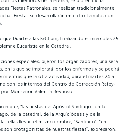
 con los miembros de la Prensa, se dio en dicha
das Fiestas Patronales, se realizan tradicionalmente
ichas Fiestas se desarrollarán en dicho templo, con
.
Parque Duarte a las 5:30 pm, finalizando el miércoles 25
olemne Eucaristía en la Catedral.
aciones especiales, dijeron los organizadores, una será
sa, en la que se implorará por los enfermos y se pedirá
; mientras que la otra actividad, para el martes 24 a
mne con los internos del Centro de Corrección Rafey-
da por Monseñor Valentín Reynoso.
on que, “las fiestas del Apóstol Santiago son las
ago, de la catedral, de la Arquidiócesis y de la
das ellas llevan el mismo nombre, “Santiago”, “en
s son protagonistas de nuestras fiestas”, expresaron.