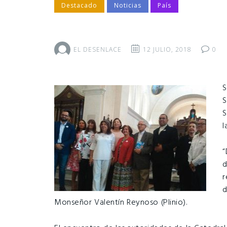
Destacado
Noticias
País
EL DESENLACE
12 JULIO, 2018
0
S
S
S
l
“
d
r
d
Monseñor Valentín Reynoso (Plinio).