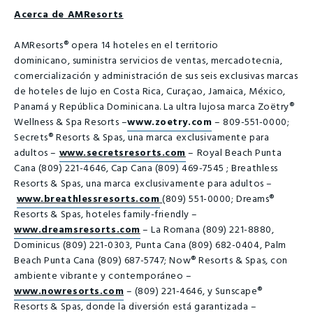
Acerca de AMResorts
AMResorts® opera 14 hoteles en el territorio
dominicano, suministra servicios de ventas, mercadotecnia,
comercialización y administración de sus seis exclusivas marcas
de hoteles de lujo en Costa Rica, Curaçao, Jamaica, México,
Panamá y República Dominicana. La ultra lujosa marca Zoëtry®
Wellness & Spa Resorts –
www.zoetry.com
– 809-551-0000;
Secrets® Resorts & Spas, una marca exclusivamente para
adultos –
www.secretsresorts.com
– Royal Beach Punta
Cana (809) 221-4646, Cap Cana (809) 469-7545 ; Breathless
Resorts & Spas, una marca exclusivamente para adultos –
www.breathlessresorts.com
(809) 551-0000; Dreams®
Resorts & Spas, hoteles family-friendly –
www.dreamsresorts.com
– La Romana (809) 221-8880,
Dominicus (809) 221-0303, Punta Cana (809) 682-0404, Palm
Beach Punta Cana (809) 687-5747; Now® Resorts & Spas, con
ambiente vibrante y contemporáneo –
www.nowresorts.com
– (809) 221-4646, y Sunscape®
Resorts & Spas, donde la diversión está garantizada –