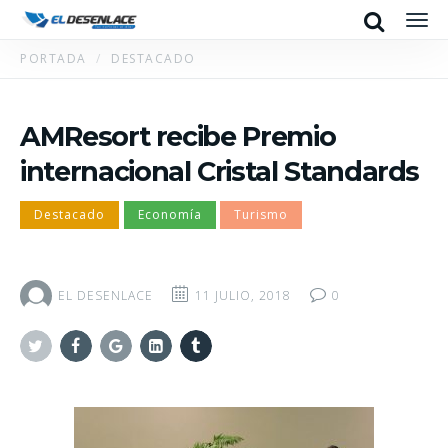
Search
Men
PORTADA
DESTACADO
AMResort recibe Premio
internacional Cristal Standards
Destacado
Economía
Turismo
EL DESENLACE
11 JULIO, 2018
0
Twitter
Facebook
Google+
Linkedin
Tumblr