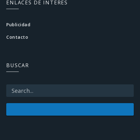
c
ENLACES DE INTERES
e
b
Publicidad
o
Contacto
o
k
BUSCAR