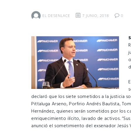
EL DESENLACE
7 JUNIO, 2018
0
R
j
o
d
E
s
declaró que los siete sometidos a la justicia 
Pittaluga Arseno, Porfirio Andrés Bautista, T
Hernández, quienes serán sometidos por los ca
enriquecimiento ilícito, lavado de activos. “S
anunció el sometimiento del exsenador Jesús 