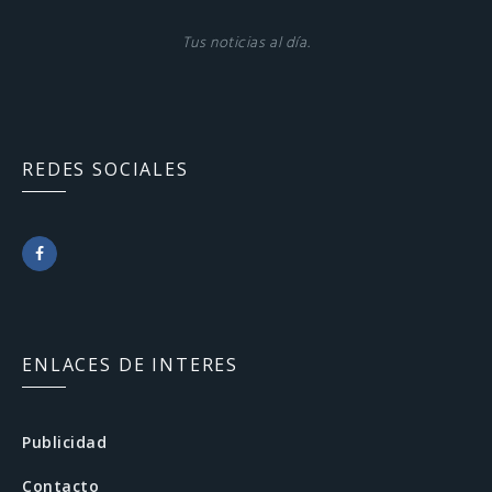
Tus noticias al día.
REDES SOCIALES
F
a
c
ENLACES DE INTERES
e
b
Publicidad
o
Contacto