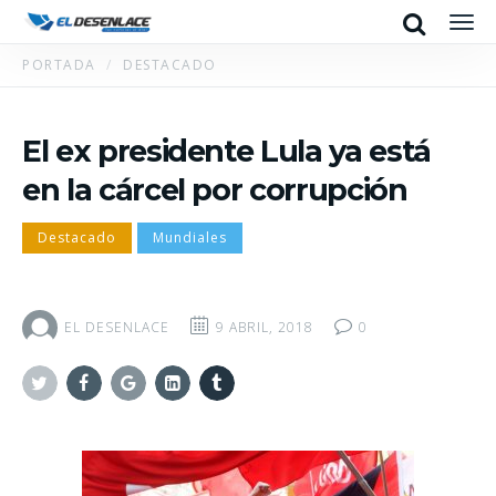
Search
Men
PORTADA
DESTACADO
El ex presidente Lula ya está
en la cárcel por corrupción
Destacado
Mundiales
EL DESENLACE
9 ABRIL, 2018
0
Twitter
Facebook
Google+
Linkedin
Tumblr