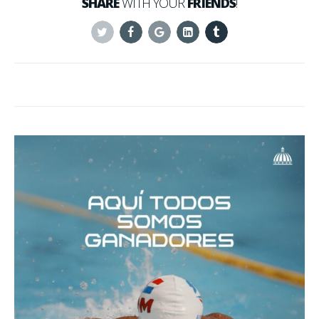
SHARE
WITH YOUR
FRIENDS
!
Twitter
Facebook
Google+
Linkedin
Tumblr