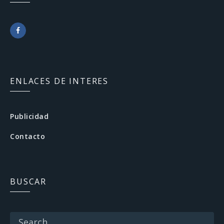
F
a
c
ENLACES DE INTERES
e
b
Publicidad
o
Contacto
o
k
BUSCAR