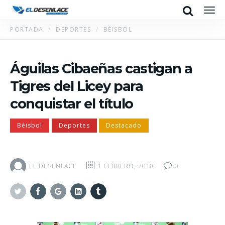
Search
Men
PORTADA
DEPORTES
BÉISBOL
Águilas Cibaeñas castigan a
Tigres del Licey para
conquistar el título
Béisbol
Deportes
Destacado
EL DESENLACE
1 FEBRERO, 2018
0
Twitter
Facebook
Google+
Linkedin
Tumblr