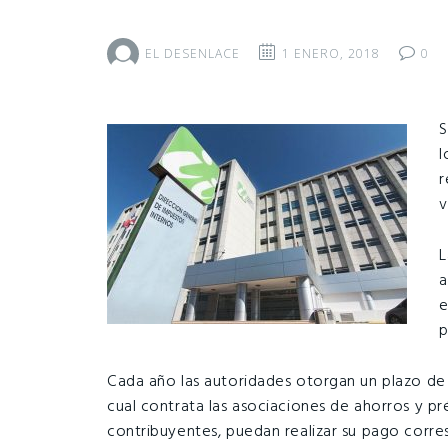
EL DESENLACE
1 ENERO, 2018
0
S
l
r
v
L
a
e
p
Cada año las autoridades otorgan un plazo de 
cual contrata las asociaciones de ahorros y pr
contribuyentes, puedan realizar su pago corre