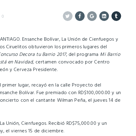
0
Twitter
Facebook
Google+
Linkedin
Tumblr
ANTIAGO. Ensanche Bolívar, La Unión de Cienfuegos y
os Ciruelitos obtuvieron los primeros lugares del
oncurso Decora tu Barrio 2017
, del programa
Mi Barrio
stá en Navidad
, certamen convocado por Centro
eón y Cerveza Presidente.
l primer lugar, recayó en la calle Proyecto del
nsanche Bolívar. Fue premiado con RD$100,000.00 y un
oncierto con el cantante Wilman Peña, el jueves 14 de
 La Unión, Cienfuegos. Recibió RD$75,000.00 y un
 el viernes 15 de diciembre.