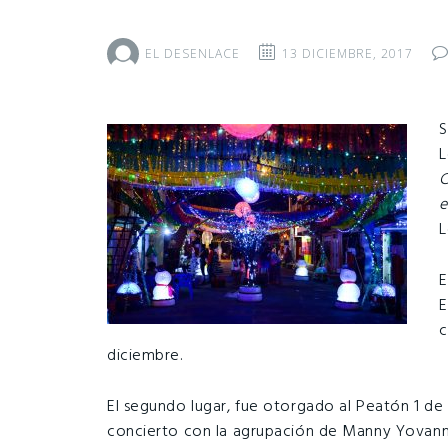
EL DESENLACE
13 DICIEMBRE, 2017
S
L
C
e
L
E
E
c
diciembre.
El segundo lugar, fue otorgado al Peatón 1 de
concierto con la agrupación de Manny Yovanny,