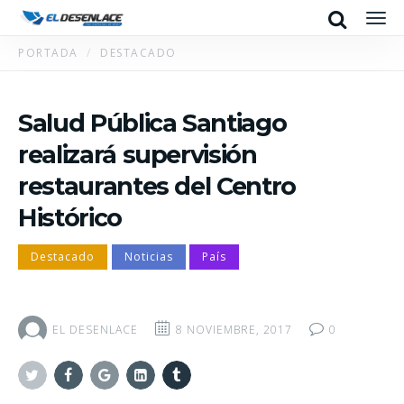
Search
Men
PORTADA
DESTACADO
Salud Pública Santiago
realizará supervisión
restaurantes del Centro
Histórico
Destacado
Noticias
País
EL DESENLACE
8 NOVIEMBRE, 2017
0
Twitter
Facebook
Google+
Linkedin
Tumblr