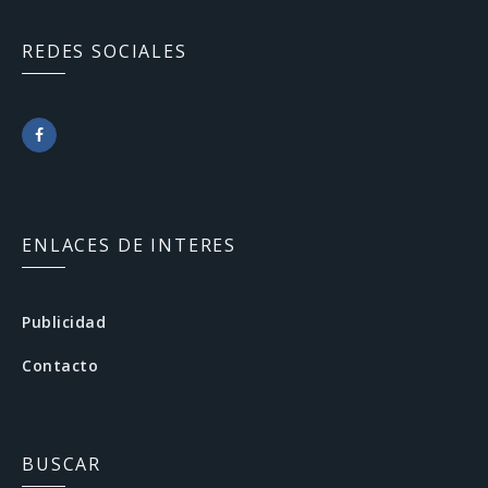
REDES SOCIALES
F
a
c
ENLACES DE INTERES
e
b
Publicidad
o
Contacto
o
k
BUSCAR